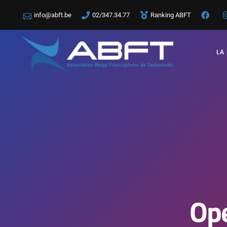
info@abft.be
02/347.34.77
Ranking ABFT
LA
Op