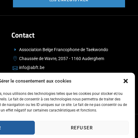
Contact
Association Belge Francophone de Taekwondo
Chaussée de Wavre, 2057 - 1160 Auderghem
info@abft.be
+32 (0)2 347 34 77
Gérer le consentement aux cookies
es, nous utilisons des technologies telles que les cookies pour stocker et/ou
ils. Le fait de consentir à ces technologies nous permettra de traiter des
de navigation ou les ID uniques sur ce site. Le fait de ne pas consentir ou de
un effet négatif sur certaines caractéristiques et fonctions.
R
REFUSER