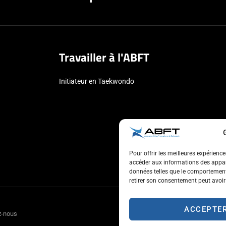
Travailler à l'ABFT
Initiateur en Taekwondo
Pour offrir les meilleures expérienc
accéder aux informations des appare
données telles que le comportement 
retirer son consentement peut avoir 
ACCEPTE
z-nous