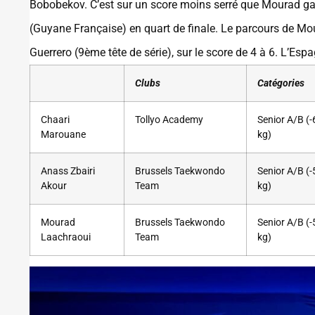
Bobobekov. C’est sur un score moins serré que Mourad ga
(Guyane Française) en quart de finale. Le parcours de Mou
Guerrero (9ème tête de série), sur le score de 4 à 6. L’Esp
Clubs
Catégories
Chaari
Tollyo Academy
Senior A/B (-
Marouane
kg)
Anass Zbairi
Brussels Taekwondo
Senior A/B (-
Akour
Team
kg)
Mourad
Brussels Taekwondo
Senior A/B (-
Laachraoui
Team
kg)