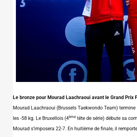
Le bronze pour Mourad Laachraoui avant le Grand Prix F
Mourad Laachraoui (Brussels Taekwondo Team) termine le
ème
les -58 kg. Le Bruxellois (4
tête de série) débute sa co
Mourad s’imposera 22-7. En huitième de finale, il rempor