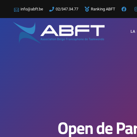
info@abft.be
02/347.34.77
Ranking ABFT
LA
Open de Pari