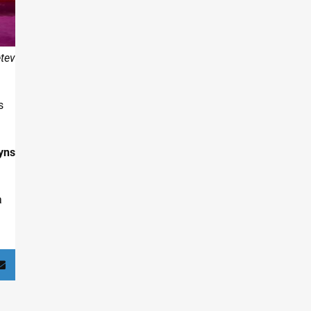
etev
s
yns
a