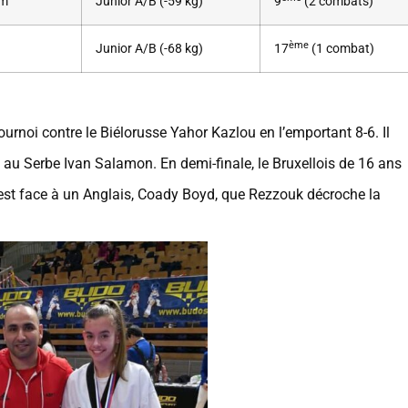
am
Junior A/B (-59 kg)
9
(2 combats)
ème
Junior A/B (-68 kg)
17
(1 combat)
noi contre le Biélorusse Yahor Kazlou en l’emportant 8-6. Il
 au Serbe Ivan Salamon. En demi-finale, le Bruxellois de 16 ans
est face à un Anglais, Coady Boyd, que Rezzouk décroche la