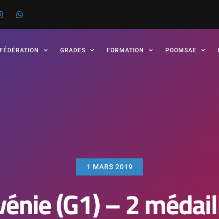
 FÉDÉRATION
GRADES
FORMATION
POOMSAE
1 MARS 2019
énie (G1) – 2 médail