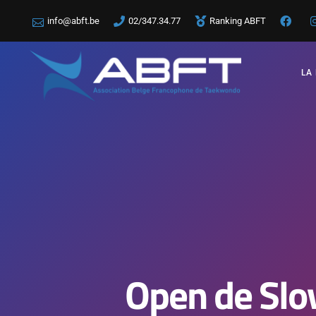
info@abft.be
02/347.34.77
Ranking ABFT
LA
Open de Slov