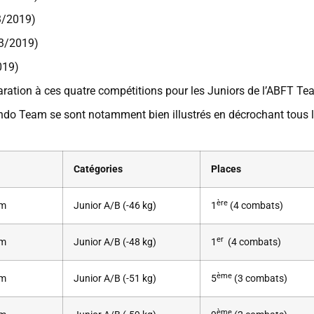
3/2019)
03/2019)
019)
ration à ces quatre compétitions pour les Juniors de l’ABFT Te
o Team se sont notamment bien illustrés en décrochant tous 
Catégories
Places
ère
am
Junior A/B (-46 kg)
1
(4 combats)
er
am
Junior A/B (-48 kg)
1
(4 combats)
ème
am
Junior A/B (-51 kg)
5
(3 combats)
ème