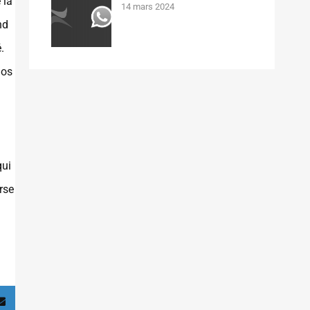
 la
14 mars 2024
nd
.
nos
qui
rse