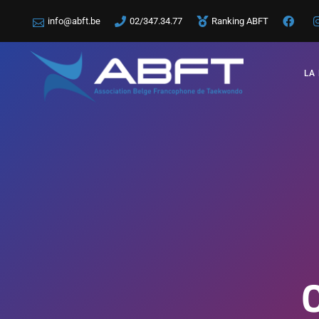
info@abft.be
02/347.34.77
Ranking ABFT
LA
O