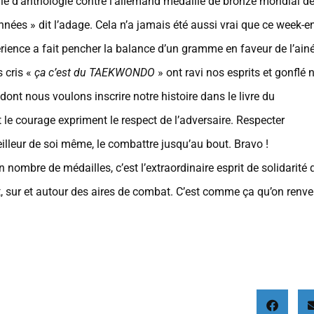
inale d’anthologie contre l’allemand médaillé de bronze mondial de
nnées » dit l’adage. Cela n’a jamais été aussi vrai que ce week-e
périence a fait pencher la balance d’un gramme en faveur de l’ainé
s cris «
ça c’est du TAEKWONDO
» ont ravi nos esprits et gonflé 
dont nous voulons inscrire notre histoire dans le livre du
e courage expriment le respect de l’adversaire. Respecter
 meilleur de soi même, le combattre jusqu’au bout. Bravo !
nombre de médailles, c’est l’extraordinaire esprit de solidarité 
, sur et autour des aires de combat. C’est comme ça qu’on renve