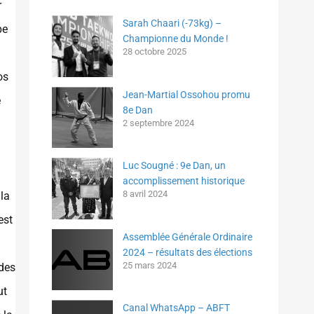
r
Sarah Chaari (-73kg) –
pe
Championne du Monde !
28 octobre 2025
os
Jean-Martial Ossohou promu
e
8e Dan
2 septembre 2024
Luc Sougné : 9e Dan, un
accomplissement historique
8 avril 2024
la
est
Assemblée Générale Ordinaire
2024 – résultats des élections
25 mars 2024
udes
ut
Canal WhatsApp – ABFT