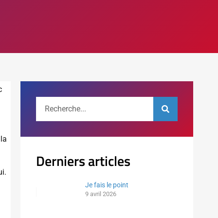
c
 la
Derniers articles
i.
Je fais le point
9 avril 2026