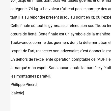
vol jusqu’en finale, dont trois véritables guerres et une f
catégorie -74 kg. « La valeur n’attend pas le nombre des a
tant il a su répondre présent jusqu’au point en or, où l’ex
Cette finale où tout le gymnase a retenu son souffle, où le
cœurs de fierté. Cette finale est un symbole de la manière 
Taekwondo, comme des guerriers dont la détermination et l
l’esprit de l’art, respecter son adversaire, c’est donner le
En dehors de l’excellente opération comptable de l’ABFT en 
a marqué mon esprit. Sans aucun doute la manière y était
les montagnes parait-il.
Philippe Pinerd
[galerie]