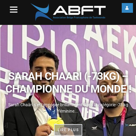
JEAN-MARTIAL OSSOHOU
PROMU 8E DAN
Jean-Martial Ossohou s'est assis à la table des 8e Dan au terme d'un
excellent examen...
LIRE PLUS